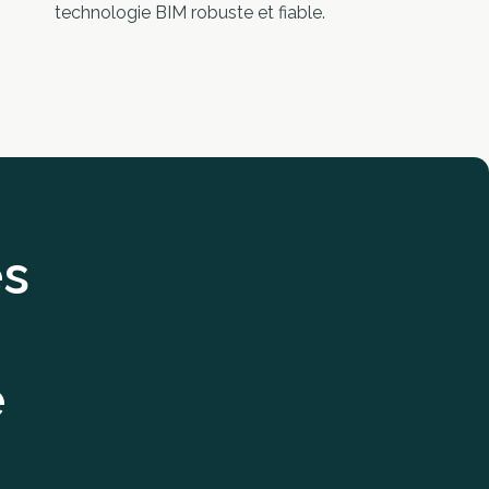
technologie BIM robuste et fiable.
és
e