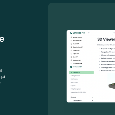
e
il
qui
et