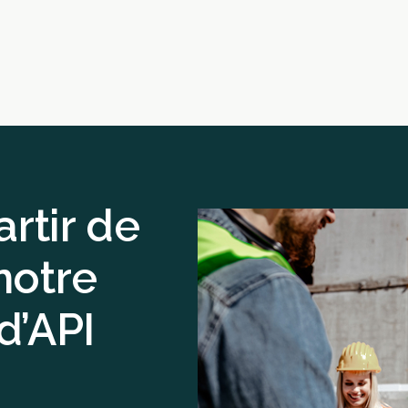
artir de
notre
d’API