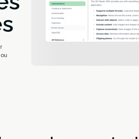
es
es
r
 ou