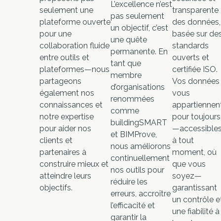
L’excellence n’est
seulement une
transparente
pas seulement
plateforme ouverte
des données,
un objectif, c’est
pour une
basée sur de
une quête
collaboration fluide
standards
permanente. En
entre outils et
ouverts et
tant que
plateformes—nous
certifiée ISO.
membre
partageons
Vos données
d’organisations
également nos
vous
renommées
connaissances et
appartiennen
comme
notre expertise
pour toujours
buildingSMART
pour aider nos
—accessible
et BIMProve,
clients et
à tout
nous améliorons
partenaires à
moment, où
continuellement
construire mieux et
que vous
nos outils pour
atteindre leurs
soyez—
réduire les
objectifs.
garantissant
erreurs, accroître
un contrôle e
l’efficacité et
une fiabilité à
garantir la