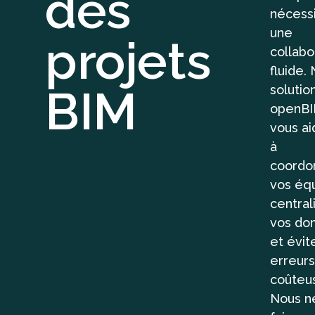
des
nécess
une
projets
collabo
fluide.
BIM
solutio
openB
vous ai
à
coordo
vos équ
central
vos do
et évit
erreurs
coûteu
Nous n