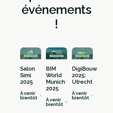
événements
!
Salon
BIM
DigiBouw
Simi
World
2025:
2025
Munich
Utrecht
2025
À venir
À venir
bientôt
bientôt
À venir
bientôt