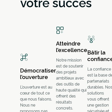
votre succès
Atteindre
l’excellence
Bâtir la
confianc
Notre mission
est de soutenir
La confiance
Démocratiser
des projets
est la base d
l’ouverture
ambitieux avec
partenariats
des outils de
L’ouverture est au
durables. No
haute qualité qui
cœur de tout ce
solutions
offrent des
que nous faisons.
vous offrent
résultats
Nous ne
une gestion
concrets.
proposons pas
sécurisée et