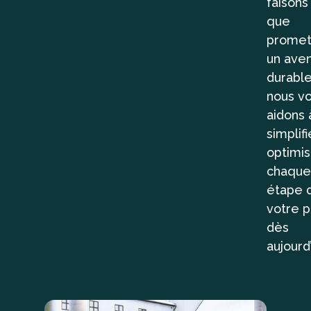
faisons
que
promet
un aven
durabl
nous v
aidons 
simplifi
optimis
chaque
étape 
votre p
dès
aujourd’