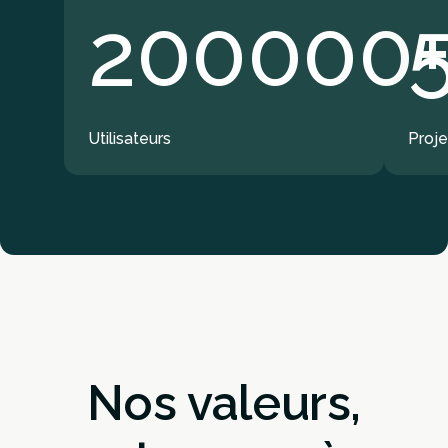
200000
Utilisateurs
Proje
Nos valeurs,