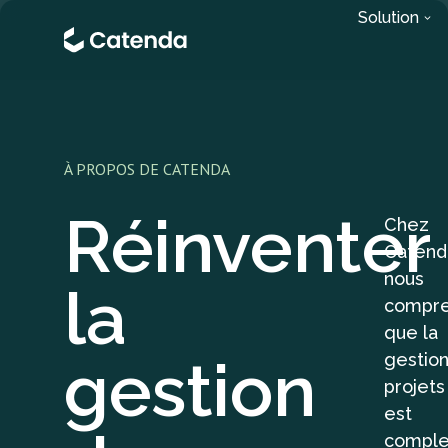
Solution
À PROPOS DE CATENDA
Réinventer
Chez
Catend
nous
la
compr
que la
gestion
gestio
projets
est
comple