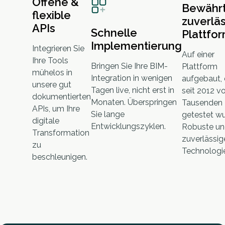
Offene &
Bewährt
flexible
zuverlä
APIs
Schnelle
Plattfo
Implementierung
Integrieren Sie
Auf einer
Ihre Tools
Bringen Sie Ihre BIM-
Plattform
mühelos in
Integration in wenigen
aufgebaut, 
unsere gut
Tagen live, nicht erst in
seit 2012 v
dokumentierten
Monaten. Überspringen
Tausenden
APIs, um Ihre
Sie lange
getestet wu
digitale
Entwicklungszyklen.
Robuste u
Transformation
zuverlässig
zu
Technologi
beschleunigen.