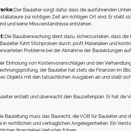
erke:
Der Bauleiter sorgt dafür, dass die ausführenden Unte
tallateure zur richtigen Zeit am richtigen Ort sind. Er stellt si
nd und keine Missverständnisse entstehen.
t:
Die Bauüberwachung dient dazu, sicherzustellen, dass di
auleiter führt Stichproben durch, prüft Materialien und kontro
 unerwarteten Probleme bei der Abnahme der Bauleistungen auf
er Einholung von Kostenvoranschlägen und den Verhandlun
echnungsprüfung, der Bauleiter hat stets die Finanzen im Blick
es Objekts mit den tatsächlichen Ausgaben ab und stellt sic
uleiter erstellt und überwacht den Bauzeitenplan. Er hat die 
ie Bauleitung muss das Baurecht, die VOB für Bauleiter und d
rte in rechtlichen und vertraglichen Angelegenheiten. Ein Verst
ichen finanziellen Verlusten führen.