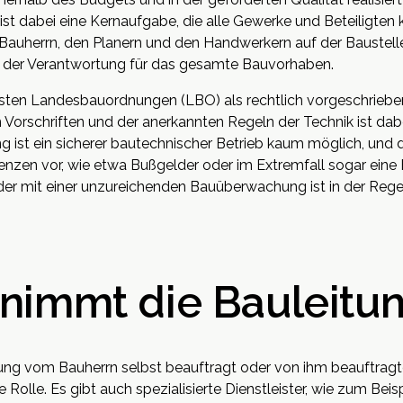
 dabei eine Kernaufgabe, die alle Gewerke und Beteiligten koo
Bauherrn, den Planern und den Handwerkern auf der Baustelle
st der Verantwortung für das gesamte Bauvorhaben.
eisten Landesbauordnungen (LBO) als rechtlich vorgeschrieben
n Vorschriften und der anerkannten Regeln der Technik ist da
ng ist ein sicherer bautechnischer Betrieb kaum möglich, und 
zen vor, wie etwa Bußgelder oder im Extremfall sogar eine B
er mit einer unzureichenden Bauüberwachung ist in der Regel 
nimmt die Bauleitu
itung vom Bauherrn selbst beauftragt oder von ihm beauftragt
Rolle. Es gibt auch spezialisierte Dienstleister, wie zum Bei