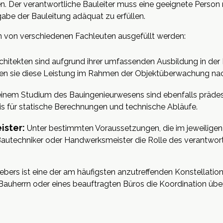
n. Der verantwortliche Bauleiter muss eine geeignete Person 
abe der Bauleitung adäquat zu erfüllen.
nn von verschiedenen Fachleuten ausgefüllt werden:
chitekten sind aufgrund ihrer umfassenden Ausbildung in der 
en sie diese Leistung im Rahmen der Objektüberwachung na
einem Studium des Bauingenieurwesens sind ebenfalls prädestin
is für statische Berechnungen und technische Abläufe.
ister:
Unter bestimmten Voraussetzungen, die im jeweiligen 
 Bautechniker oder Handwerksmeister die Rolle des verantwort
bers ist eine der am häufigsten anzutreffenden Konstellatione
 Bauherrn oder eines beauftragten Büros die Koordination üb