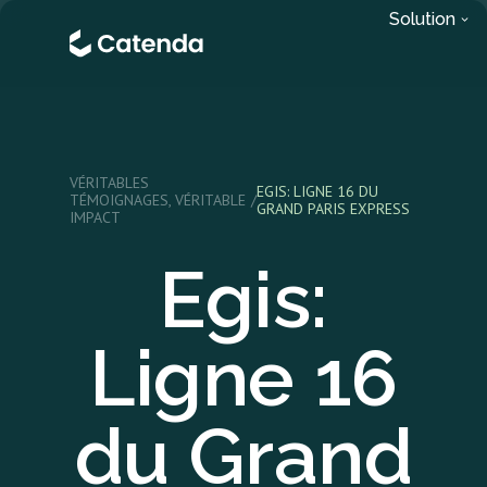
Solution
VÉRITABLES
EGIS: LIGNE 16 DU
TÉMOIGNAGES, VÉRITABLE
/
GRAND PARIS EXPRESS
IMPACT
Egis:
Ligne 16
du Grand