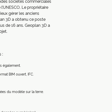
grandes sociétés commerciales
e l’UNESCO. Le propriétaire
ieux gérer les anciens
oplan 3D a obtenu ce poste
lus de 16 ans. Geoplan 3D a
jet.
 :
rs également.
rmat BIM ouvert, IFC.
ées du modèle sur la terre.