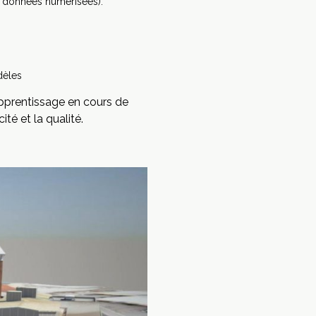
s données numérisées).
dèles
apprentissage en cours de
ité et la qualité.