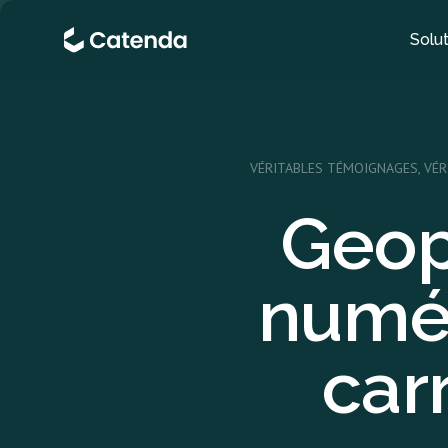
Solut
VÉRITABLES TÉMOIGNAGES, VÉR
Geop
numér
car