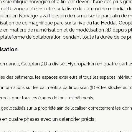
n scientifique norvégien et a fini par devenir l’une des plus 
cette zone a été inscrite sur la liste du patrimoine mondial d
ilière en Norvège, avait besoin de numériser le parc afin de m
tilisation de ce magnifique parc sur la rive du lac Heddal. Ge
e en matière de numérisation et de modélisation 3D depuis p
lateforme de collaboration pendant toute la durée de ce pro
isation
rformance, Geoplan 3D a divisé l’Hydroparken en quatre parties
es des bâtiments, les espaces extérieurs et tous les espaces intérieu
nformations sur les bâtiments à partir du scan 3D et les stocker au fo
rrects pour tous les étages de tous les bâtiments.
géolocalisés sur la propriété afin de localiser correctement les donn
sé en quatre phases avec un calendrier précis :