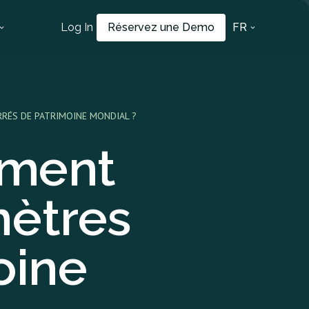
Log In
Réservez une Demo
FR
RÉS DE PATRIMOINE MONDIAL ?
mment
mètres
oine