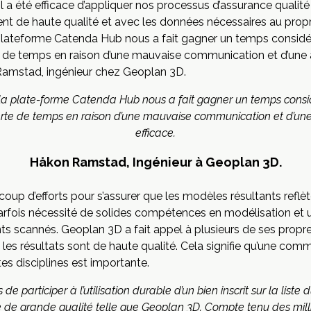
 a été efficace d’appliquer nos processus d’assurance qualité
ient de haute qualité et avec les données nécessaires au propri
a plateforme Catenda Hub nous a fait gagner un temps considé
de temps en raison d’une mauvaise communication et d’une 
 Ramstad, ingénieur chez Geoplan 3D.
de la plate-forme Catenda Hub nous a fait gagner un temps consi
te de temps en raison d’une mauvaise communication et d’une
efficace.
Håkon Ramstad, Ingénieur à Geoplan 3D.
p d’efforts pour s’assurer que les modèles résultants reflète
arfois nécessité de solides compétences en modélisation et
 scannés. Geoplan 3D a fait appel à plusieurs de ses propre
les résultats sont de haute qualité. Cela signifie qu’une comm
tes disciplines est importante.
de participer à l’utilisation durable d’un bien inscrit sur la list
e grande qualité telle que Geoplan 3D. Compte tenu des millier