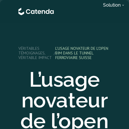
Solution
VÉRITABLES
L’USAGE NOVATEUR DE L’OPEN
TÉMOIGNAGES,
/
BIM DANS LE TUNNEL
VÉRITABLE IMPACT
FERROVIAIRE SUISSE
L’usage
novateur
de l’open