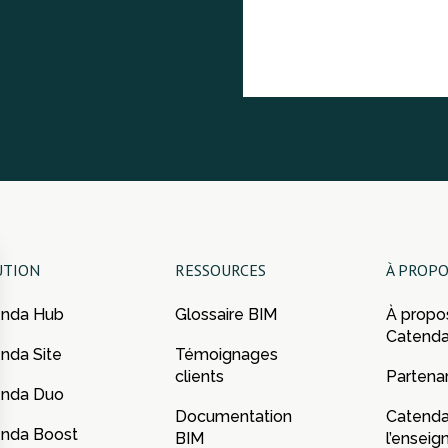
UTION
RESSOURCES
À PROPO
enda Hub
Glossaire BIM
À propo
Catend
nda Site
Témoignages
clients
Partenar
enda Duo
Documentation
Catenda
nda Boost
BIM
l’ensei