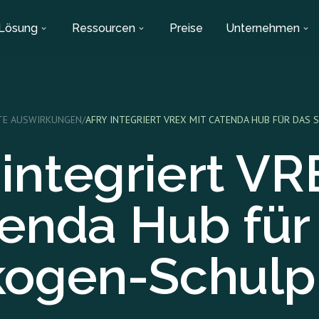
Lösung
Ressourcen
Preise
Unternehmen
HTE AUSWIRKUNGEN
/
AFRY INTEGRIERT VREX MIT CATENDA HUB FÜR DAS
integriert VR
enda Hub für
ogen-Schulp