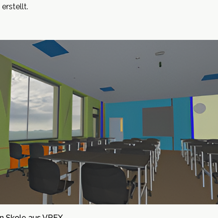
rstellt.
n Skole aus VREX