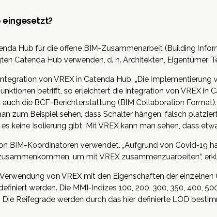
 eingesetzt?
enda Hub
für die offene BIM-Zusammenarbeit (Building Infor
igten Catenda Hub verwenden, d. h. Architekten, Eigentümer, Te
 Integration von VREX in Catenda Hub. „Die Implementierung v
nktionen betrifft, so erleichtert die Integration von VREX i
auch die BCF-Berichterstattung (BIM Collaboration Format)
n zum Beispiel sehen, dass Schalter hängen, falsch platziert
m es keine Isolierung gibt. Mit VREX kann man sehen, dass etwas
n BIM-Koordinatoren verwendet. „Aufgrund von Covid-19 ha
r zusammenkommen, um mit VREX zusammenzuarbeiten“, erkl
 Verwendung von VREX mit den Eigenschaften der einzelnen O
efiniert werden. Die MMI-Indizes 100, 200, 300, 350, 400, 500
t. Die Reifegrade werden durch das
hier
definierte LOD bestim