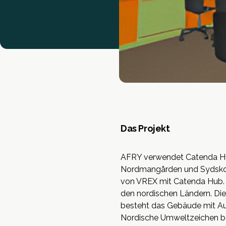
Das Projekt
AFRY verwendet Catenda Hub,
Nordmangården und Sydskoge
von
VREX
mit Catenda Hub. 
den nordischen Ländern. Die 
besteht das Gebäude mit Aus
Nordische Umweltzeichen bet