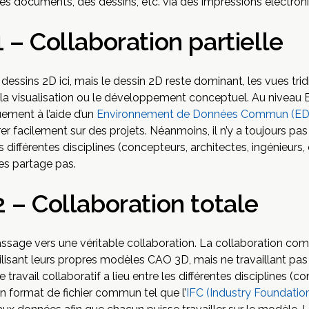
des documents, des dessins, etc. via des impressions électroni
 – Collaboration partielle
 dessins 2D ici, mais le dessin 2D reste dominant, les vues tr
a visualisation ou le développement conceptuel. Au niveau B
ement à l’aide d’un
Environnement de Données Commun (ED
er facilement sur des projets. Néanmoins, il n’y a toujours pa
es différentes disciplines (concepteurs, architectes, ingénieurs
les partage pas.
 – Collaboration totale
ssage vers une véritable collaboration. La collaboration c
tilisant leurs propres modèles CAO 3D, mais ne travaillant pa
travail collaboratif a lieu entre les différentes disciplines (c
 un format de fichier commun tel que l’
IFC (Industry Foundatio