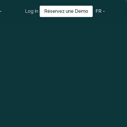
Log In
Réservez une Demo
FR