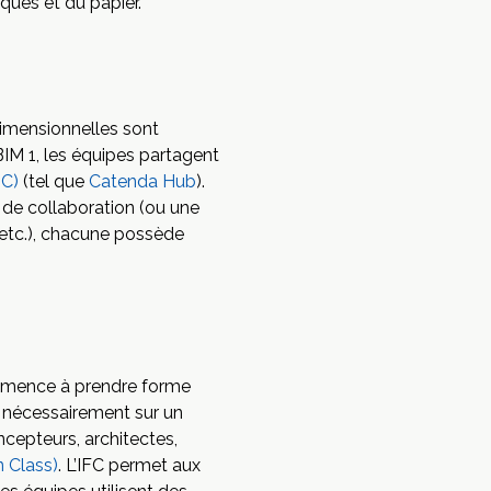
ques et du papier.
idimensionnelles sont
IM 1, les équipes partagent
C)
(tel que
Catenda Hub
).
s de collaboration (ou une
, etc.), chacune possède
ommence à prendre forme
s nécessairement sur un
oncepteurs, architectes,
n Class)
. L’IFC permet aux