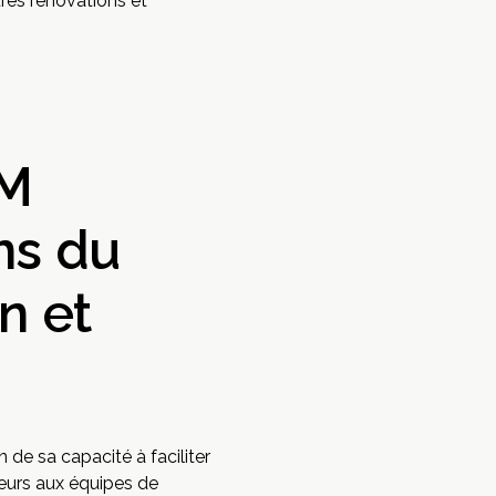
ures rénovations et
IM
ns du
n et
 de sa capacité à faciliter
ieurs aux équipes de