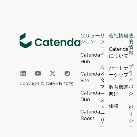
ソリュー
リ
会社情報
法
ション
ソ
的
ー
情
Catenda
ス
報
Catenda
について
Hub
カ
プ
パートナ
ス
ラ
Catenda
ーシップ
タ
イ
Site
Copyright © Catenda 2025
マ
バ
教育機関
Catenda
ー
シ
向け
Duo
ス
ー
価格
ト
ポ
Catenda
ー
リ
Boost
リ
シ
ー
ー