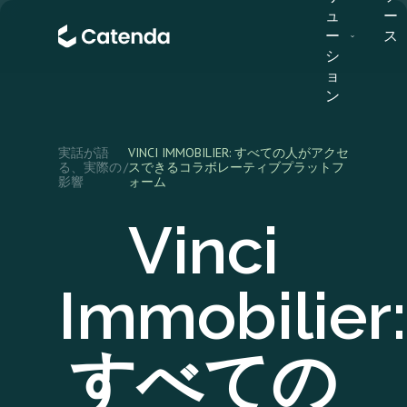
ュ
ー
ー
ス
シ
ョ
ン
実話が語
VINCI IMMOBILIER: すべての人がアクセ
る、実際の
/
スできるコラボレーティブプラットフ
影響
ォーム
Vinci
Immobilier:
すべての