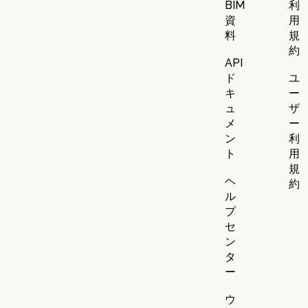
BIM
利
資
用
料
規
約
API
ド
ユ
キ
ー
ュ
ザ
メ
ー
ン
利
ト
用
規
ヘ
約
ル
プ
セ
ン
タ
ー
ウ