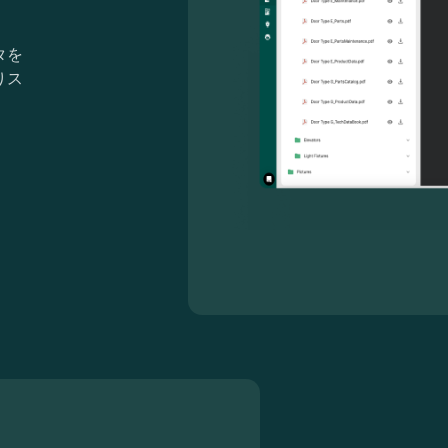
タを
りス