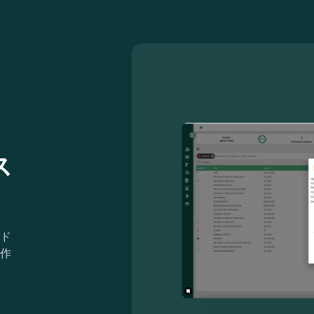
ス
ド
作