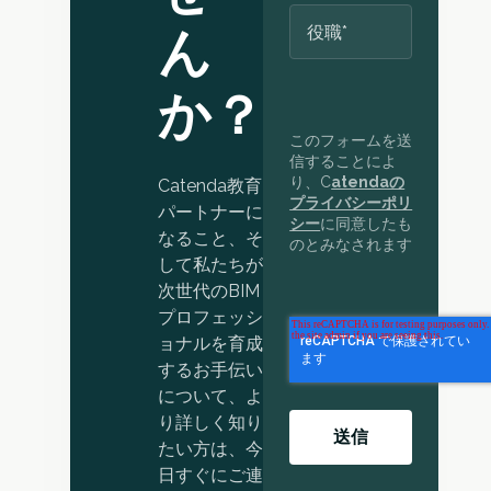
ん
か？
このフォームを送
信することによ
り、C
atendaの
Catenda教育
プライバシーポリ
パートナーに
シー
に同意したも
なること、そ
のとみなされます
して私たちが
次世代のBIM
プロフェッシ
ョナルを育成
するお手伝い
について、よ
り詳しく知り
たい方は、今
日すぐにご連