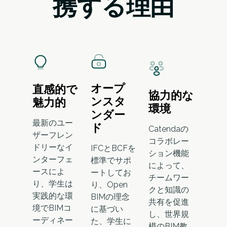
携する理由
オープ
直感的で
協力的な
ンスタ
魅力的
環境
ンダー
最新のユー
ド
Catendaの
ザーフレン
コラボレー
ドリーなイ
IFCとBCFを
ション機能
ンターフェ
標準でサポ
によって、
ースによ
ートしてお
チームワー
り、学生は
り、Open
クと知識の
実践的な環
BIMの理念
共有を促進
境でBIMコ
に基づい
し、世界規
ーディネー
た、学生に
模のBIM教