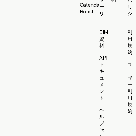
ト
ポ
Catenda
ー
リ
Boost
リ
シ
ー
ー
BIM
利
資
用
料
規
約
API
ド
ユ
キ
ー
ュ
ザ
メ
ー
ン
利
ト
用
規
ヘ
約
ル
プ
セ