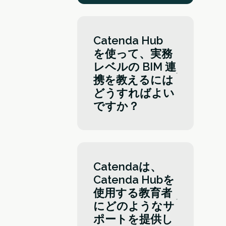
Catenda Hub
を使って、実務
レベルの BIM 連
携を教えるには
どうすればよい
ですか？
Catenda Hubを使用す
ることで、学生はモダ
ンなコモンデータ環境
Catendaは、
（CDE）で実践的な経
Catenda Hubを
験を積むことができま
使用する教育者
す。カリキュラムに統
にどのようなサ
合し、デザインコーデ
ポートを提供し
ィネーション、モデル