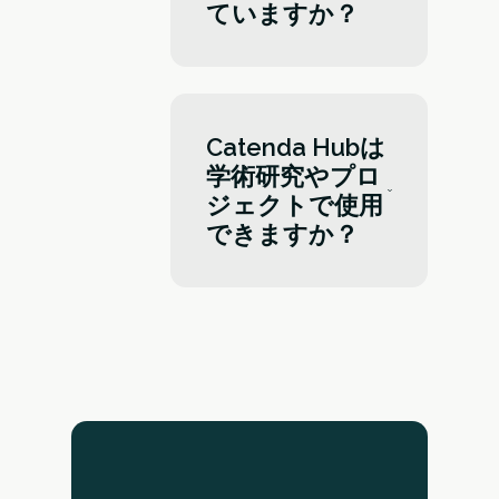
ていますか？
チェック、クリッシュ
検出などの演習を行
い、業界で成功するた
Catenda Hubでの作業
めの準備を整えます。
は、学生に最新の共通
データ環境（CDE）の
Catenda Hubは
実践的な経験を与えま
学術研究やプロ
す。設計調整、モデル
ジェクトで使用
チェック、干渉チェッ
できますか？
クの演習のためにカリ
キュラムに組み込み、
学生が業界にスムーズ
はい、もちろんです。
に参画できるよう準備
Catenda Hubは、研究
しましょう。
プロジェクトや学生コ
ンペなど、様々な学術
活動に無料でご利用い
ただけます。当社のオ
ープンAPIを利用すれ
ば、独自の革新的なア