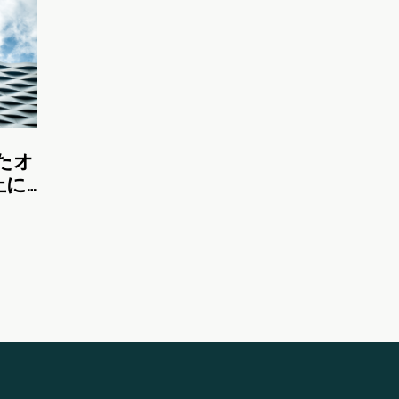
したオ
上に