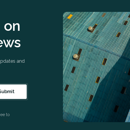
 on
ews
 updates and
ree to