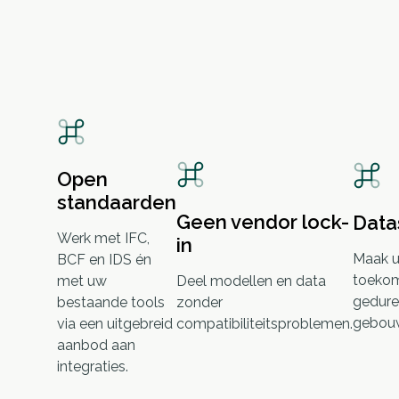
Open
standaarden
Geen vendor lock-
Data
Werk met IFC,
in
Maak u
BCF en IDS én
toekom
met uw
Deel modellen en data
gedure
bestaande tools
zonder
gebouw
via een uitgebreid
compatibiliteitsproblemen.
aanbod aan
integraties.