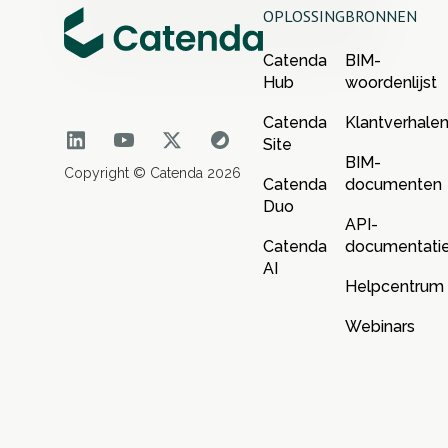
OPLOSSING
BRONNEN
Catenda
BIM-
Hub
woordenlijst
Catenda
Klantverhale
Site
BIM-
Copyright © Catenda 2026
Catenda
documenten
Duo
API-
Catenda
documentati
AI
Helpcentrum
Webinars