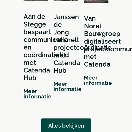
Aan de
Janssen
Van
Stegge
de
Norel
bespaart
Jong
Bouwgroep
communicatie-
versnelt
digitaliseert
en
projectcoördinatie
projectcommun
coördinatietijd
met
met
met
Catenda
Catenda
Catenda
Hub
Hub
Meer
informatie
Meer
informatie
Meer
informatie
Alles bekijken